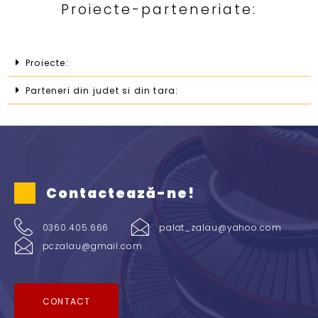
Proiecte-parteneriate:
Proiecte:
Parteneri din judet si din tara:
Contactează-ne!
0360.405.666
palat_zalau@yahoo.com
pczalau@gmail.com
CONTACT